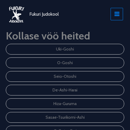
Skip
to
Fukuri Judokool
content
Kollase vöö heited
Uki-Goshi
O-Goshi
Seio-Otoshi
De-Ashi-Harai
Hiza-Guruma
Sasae-Tsurikomi-Ashi