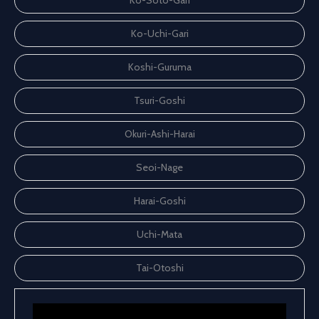
Ko-Uchi-Gari
Koshi-Guruma
Tsuri-Goshi
Okuri-Ashi-Harai
Seoi-Nage
Harai-Goshi
Uchi-Mata
Tai-Otoshi